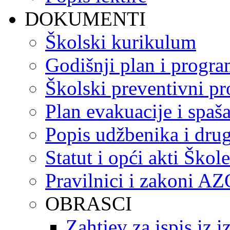
DOKUMENTI
Školski kurikulum
Godišnji plan i progr
Školski preventivni p
Plan evakuacije i spaš
Popis udžbenika i drug
Statut i opći akti Škole
Pravilnici i zakoni A
OBRASCI
Zahtjev za ispis iz 