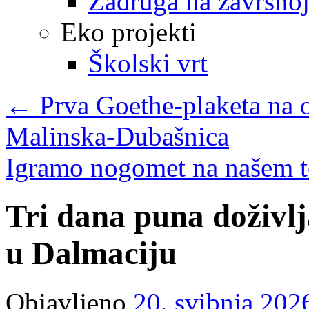
Zadruga na završnoj
Eko projekti
Školski vrt
←
Prva Goethe-plaketa na 
Malinska-Dubašnica
Igramo nogomet na našem 
Tri dana puna doživl
u Dalmaciju
Objavljeno
20. svibnja 202