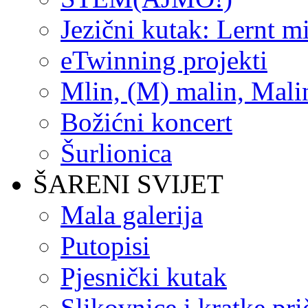
Jezični kutak: Lernt m
eTwinning projekti
Mlin, (M) malin, Mali
Božićni koncert
Šurlionica
ŠARENI SVIJET
Mala galerija
Putopisi
Pjesnički kutak
Slikovnice i kratke pri