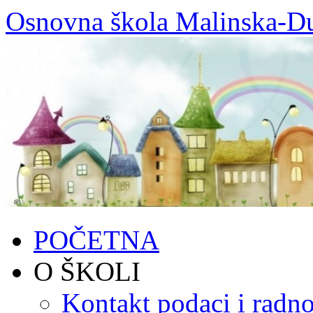
Skoči
Osnovna škola Malinska-D
do
sadržaja
POČETNA
O ŠKOLI
Kontakt podaci i radno