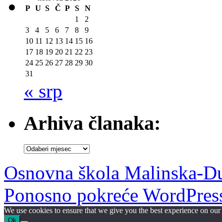
P
U
S
Č
P
S
N
1
2
3
4
5
6
7
8
9
10
11
12
13
14
15
16
17
18
19
20
21
22
23
24
25
26
27
28
29
30
31
« srp
Arhiva članaka:
Arhiva
članaka:
Osnovna škola Malinska-D
Ponosno pokreće WordPres
We use cookies to ensure that we give you the best experience on our w
Ok