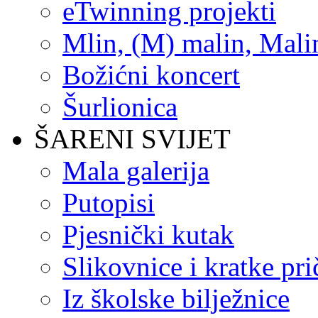
eTwinning projekti
Mlin, (M) malin, Mali
Božićni koncert
Šurlionica
ŠARENI SVIJET
Mala galerija
Putopisi
Pjesnički kutak
Slikovnice i kratke pri
Iz školske bilježnice