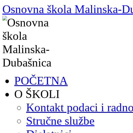
Skoči
Osnovna škola Malinska-D
do
sadržaja
POČETNA
O ŠKOLI
Kontakt podaci i radno
Stručne službe