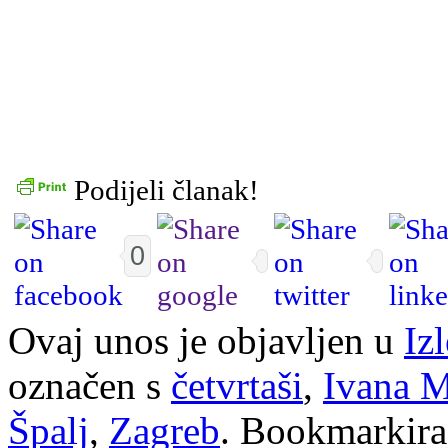
Podijeli članak!
0
Ovaj unos je objavljen u
Izl
označen s
četvrtaši
,
Ivana M
Špalj
,
Zagreb
. Bookmarkira