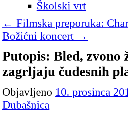
Školski vrt
←
Filmska preporuka: Charl
Božićni koncert
→
Putopis: Bled, zvono ž
zagrljaju čudesnih pl
Objavljeno
10. prosinca 20
Dubašnica