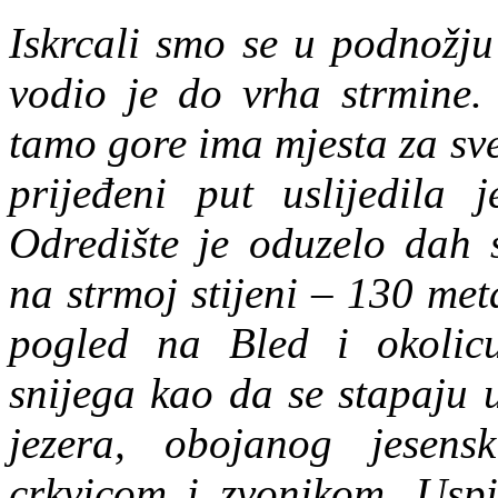
Iskrcali smo se u podnožju 
vodio je do vrha strmine. 
tamo gore ima mjesta za sv
prijeđeni put uslijedila 
Odredište je oduzelo dah 
na strmoj stijeni – 130 me
pogled na Bled i okolic
snijega kao da se stapaju 
jezera, obojanog jesens
crkvicom i zvonikom. Uspij