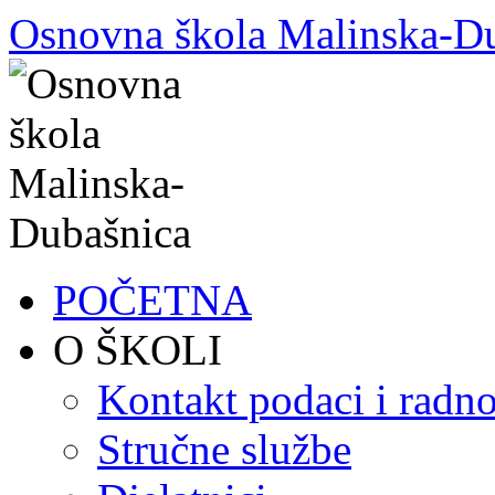
Skoči
Osnovna škola Malinska-D
do
sadržaja
POČETNA
O ŠKOLI
Kontakt podaci i radno
Stručne službe