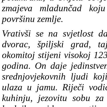
zmajeva mladunčad koju 
površinu zemlje.
Vrativši se na svjetlost 
dvorac, špiljski grad, ta
okomitoj stijeni visokoj 12
godina. On daje jedinstven
srednjovjekovnih ljudi koj
ulaza u jamu. Riječi vodič
kuhinju, jezovitu sobu za 