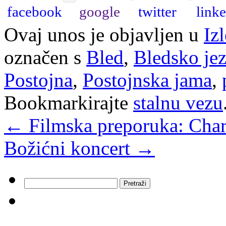
Ovaj unos je objavljen u
Izl
označen s
Bled
,
Bledsko je
Postojna
,
Postojnska jama
,
Bookmarkirajte
stalnu vezu
←
Filmska preporuka: Charl
Božićni koncert
→
Pretraži: