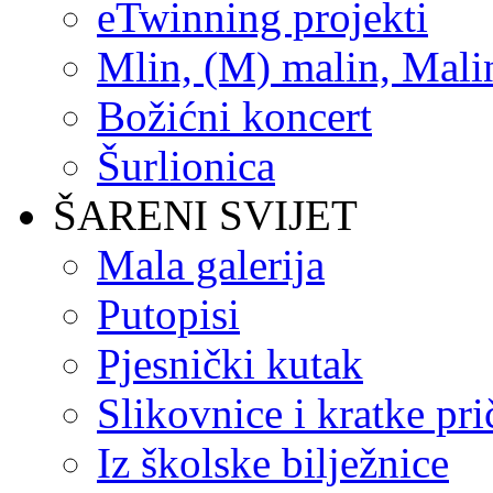
eTwinning projekti
Mlin, (M) malin, Mali
Božićni koncert
Šurlionica
ŠARENI SVIJET
Mala galerija
Putopisi
Pjesnički kutak
Slikovnice i kratke pri
Iz školske bilježnice