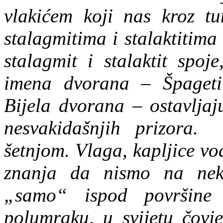
vlakićem koji nas kroz t
stalagmitima i stalaktitima
stalagmit i stalaktit spoj
imena dvorana – Špageti
Bijela dvorana – ostavljaj
nesvakidašnjih prizora.
šetnjom. Vlaga, kapljice v
znanja da nismo na nek
„samo“ ispod površine 
polumraku, u svijetu čovje