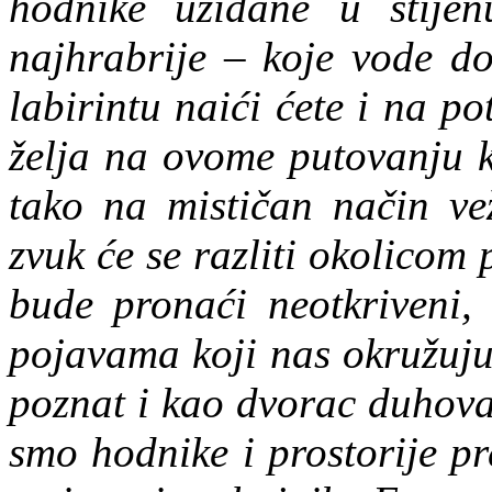
hodnike uzidane u stije
najhrabrije – koje vode do
labirintu naići ćete i na p
želja na ovome putovanju k
tako na mističan način vež
zvuk će se
razliti okolicom 
bude pronaći neotkriveni, 
pojavama koji nas okružuju
poznat i kao dvorac duhova
smo hodnike i prostorije p