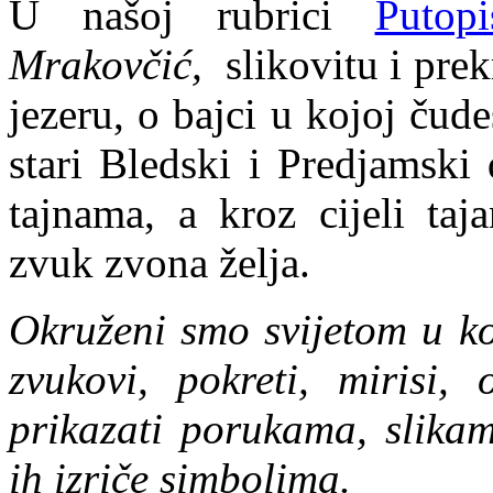
U našoj rubrici
Putopi
Mrakovčić,
slikovitu i pre
jezeru, o bajci u kojoj čud
stari Bledski i Predjamski
tajnama, a kroz cijeli taj
zvuk zvona želja.
Okruženi smo svijetom u koj
zvukovi, pokreti, mirisi,
prikazati porukama, slika
ih izriče simbolima.