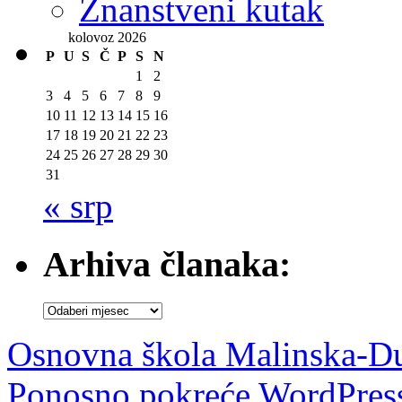
Znanstveni kutak
kolovoz 2026
P
U
S
Č
P
S
N
1
2
3
4
5
6
7
8
9
10
11
12
13
14
15
16
17
18
19
20
21
22
23
24
25
26
27
28
29
30
31
« srp
Arhiva članaka:
Arhiva
članaka:
Osnovna škola Malinska-D
Ponosno pokreće WordPres