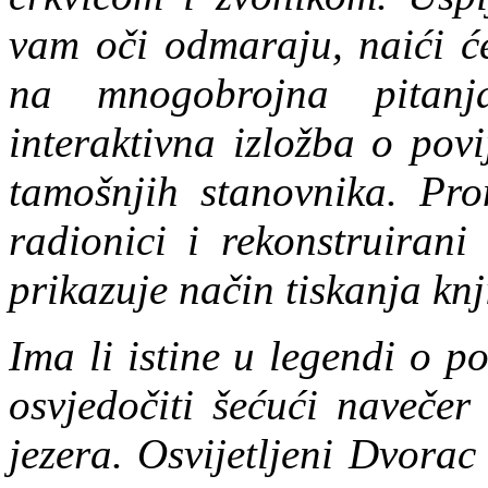
vam oči odmaraju, naići ć
na mnogobrojna pitanj
interaktivna izložba o povi
tamošnjih stanovnika. Pro
radionici i rekonstruirani
prikazuje način tiskanja knj
Ima li istine u legendi o 
osvjedočiti šećući naveče
jezera. Osvijetljeni Dvora