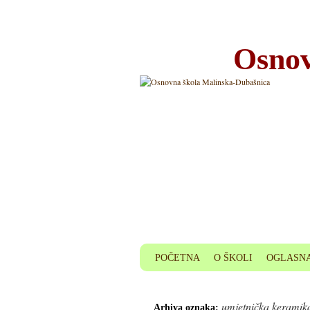
Osnov
POČETNA
O ŠKOLI
OGLASNA
umjetnička keramik
Arhiva oznaka: