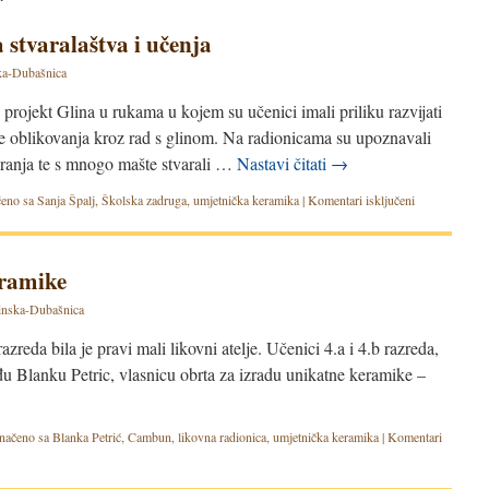
stvaralaštva i učenja
a-Dubašnica
projekt Glina u rukama u kojem su učenici imali priliku razvijati
tine oblikovanja kroz rad s glinom. Na radionicama su upoznavali
iranja te s mnogo mašte stvarali …
Nastavi čitati
→
eno sa
Sanja Špalj
,
Školska zadruga
,
umjetnička keramika
|
Komentari isključeni
eramike
nska-Dubašnica
azreda bila je pravi mali likovni atelje. Učenici 4.a i 4.b razreda,
gđu Blanku Petric, vlasnicu obrta za izradu unikatne keramike –
načeno sa
Blanka Petrić
,
Cambun
,
likovna radionica
,
umjetnička keramika
|
Komentari