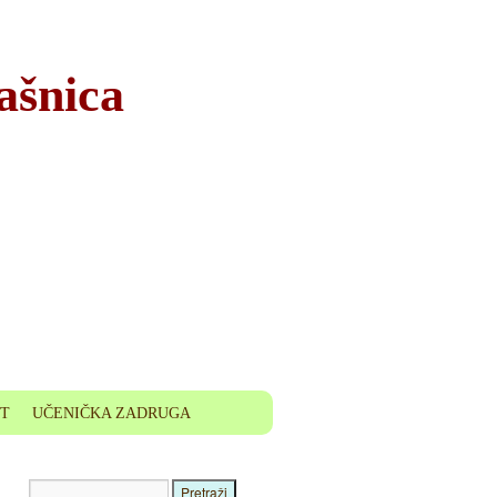
ašnica
ET
UČENIČKA ZADRUGA