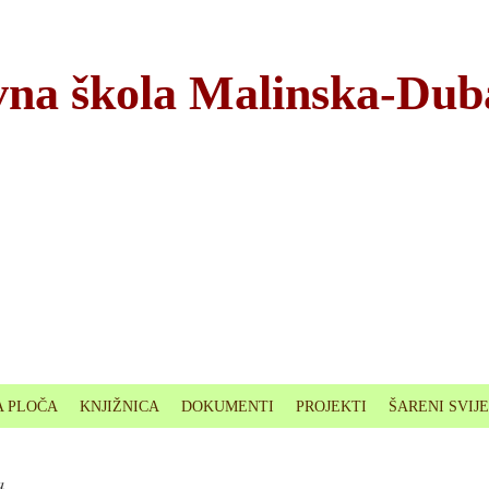
na škola Malinska-Dub
 PLOČA
KNJIŽNICA
DOKUMENTI
PROJEKTI
ŠARENI SVIJ
a