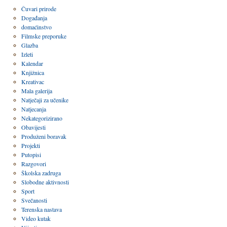
Čuvari prirode
Događanja
domaćinstvo
Filmske preporuke
Glazba
Izleti
Kalendar
Knjižnica
Kreativac
Mala galerija
Natječaji za učenike
Natjecanja
Nekategorizirano
Obavijesti
Produženi boravak
Projekti
Putopisi
Razgovori
Školska zadruga
Slobodne aktivnosti
Sport
Svečanosti
Terenska nastava
Video kutak