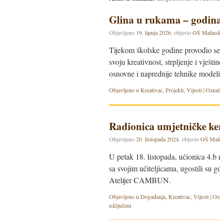
Glina u rukama – godina 
Objavljeno
19. lipnja 2026.
objavio
OŠ Malinsk
Tijekom školske godine provodio se 
svoju kreativnost, strpljenje i vješ
osnovne i naprednije tehnike model
Objavljeno u
Kreativac
,
Projekti
,
Vijesti
|
Označ
Radionica umjetničke k
Objavljeno
20. listopada 2024.
objavio
OŠ Mali
U petak 18. listopada, učionica 4.b r
sa svojim učiteljicama, ugostili su 
Atelijer CAMBUN.
Objavljeno u
Događanja
,
Kreativac
,
Vijesti
|
Oz
isključeni