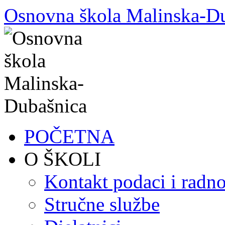
Skoči
Osnovna škola Malinska-D
do
sadržaja
POČETNA
O ŠKOLI
Kontakt podaci i radno
Stručne službe