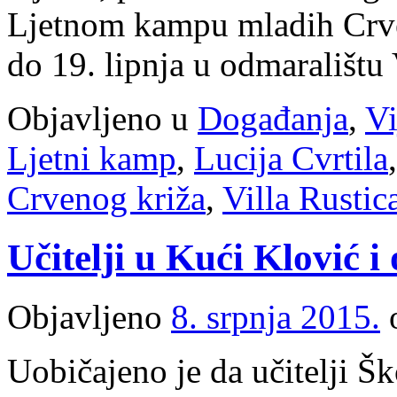
Ljetnom kampu mladih Crven
do 19. lipnja u odmaralištu
Objavljeno u
Događanja
,
Vi
Ljetni kamp
,
Lucija Cvrtila
Crvenog križa
,
Villa Rustic
Učitelji u Kući Klović i
Objavljeno
8. srpnja 2015.
Uobičajeno je da učitelji Š