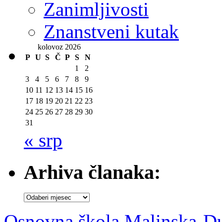
Zanimljivosti
Znanstveni kutak
kolovoz 2026
P
U
S
Č
P
S
N
1
2
3
4
5
6
7
8
9
10
11
12
13
14
15
16
17
18
19
20
21
22
23
24
25
26
27
28
29
30
31
« srp
Arhiva članaka:
Arhiva
članaka:
Osnovna škola Malinska-D