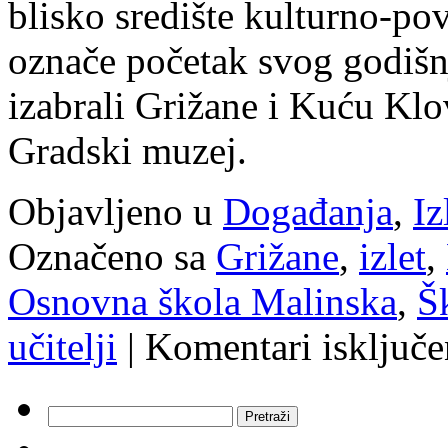
blisko središte kulturno-pov
označe početak svog godiš
izabrali Grižane i Kuću Klo
Gradski muzej.
Objavljeno u
Događanja
,
Iz
Označeno sa
Grižane
,
izlet
,
Osnovna škola Malinska
,
Š
učitelji
|
Komentari isključe
Pretraži: