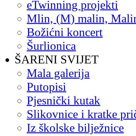
eTwinning projekti
Mlin, (M) malin, Mali
Božićni koncert
Šurlionica
ŠARENI SVIJET
Mala galerija
Putopisi
Pjesnički kutak
Slikovnice i kratke pri
Iz školske bilježnice