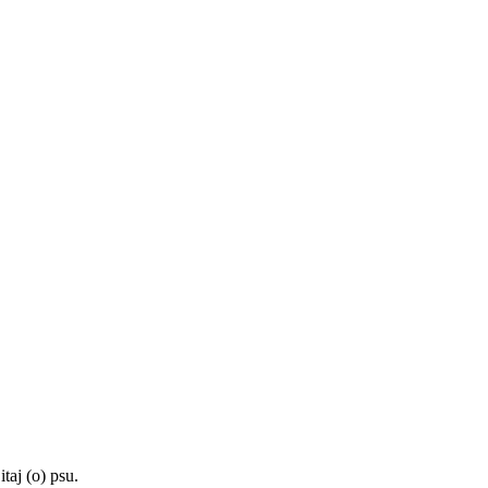
taj (o) psu.