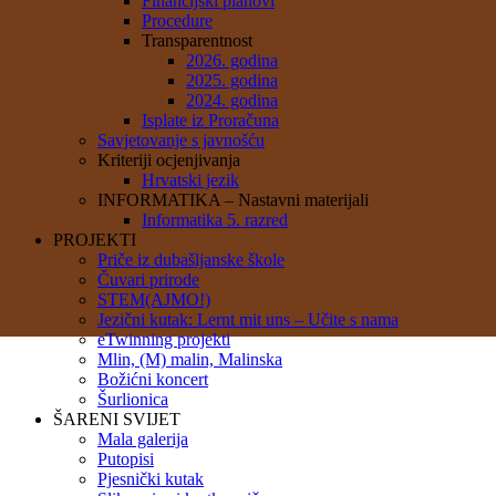
Financijski planovi
Procedure
Transparentnost
2026. godina
2025. godina
2024. godina
Isplate iz Proračuna
Savjetovanje s javnošću
Kriteriji ocjenjivanja
Hrvatski jezik
INFORMATIKA – Nastavni materijali
Informatika 5. razred
PROJEKTI
Priče iz dubašljanske škole
Čuvari prirode
STEM(AJMO!)
Jezični kutak: Lernt mit uns – Učite s nama
eTwinning projekti
Mlin, (M) malin, Malinska
Božićni koncert
Šurlionica
ŠARENI SVIJET
Mala galerija
Putopisi
Pjesnički kutak