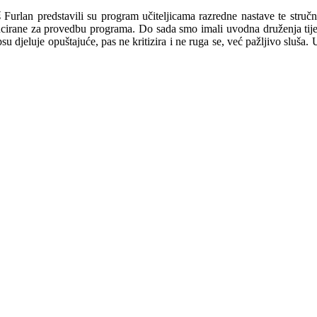
rlan predstavili su program učiteljicama razredne nastave te stručnoj
ducirane za provedbu programa. Do sada smo imali uvodna druženja tijeko
djeluje opuštajuće, pas ne kritizira i ne ruga se, već pažljivo sluša. U