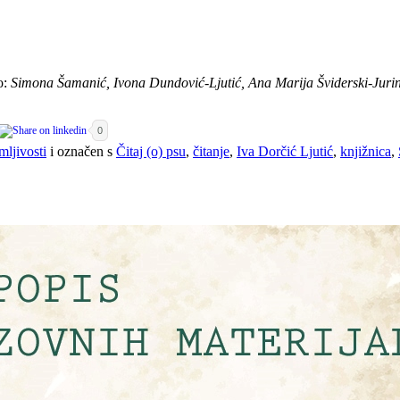
o:
Simona Šamanić, Ivona Dundović-Ljutić, Ana Marija Šviderski-Juri
0
mljivosti
i označen s
Čitaj (o) psu
,
čitanje
,
Iva Dorčić Ljutić
,
knjižnica
,