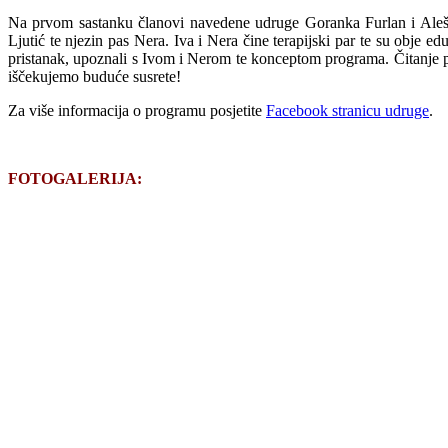
Na prvom sastanku članovi navedene udruge Goranka Furlan i Aleš Fu
Ljutić te njezin pas Nera. Iva i Nera čine terapijski par te su obje e
pristanak, upoznali s Ivom i Nerom te konceptom programa. Čitanje psu 
iščekujemo buduće susrete!
Za više informacija o programu posjetite
Facebook stranicu udruge
.
FOTOGALERIJA: