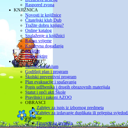
Raspored zvona
KNJIŽNICA
Novosti iz knjižnice
Čitateljski klub Dub
Tražite dobru knjigu?
Online katalog
Snalaženje u knjižnici
Radno vrijeme
Književna događanja
eLektire
Popis lektire
DOKUMENTI
Školski kurikulum
Godišnji plan i program
Školski preventivni program
Plan evakuacije i spašavanja
Popis udžbenika i drugih obrazovnih materijala
Statut i opći akti Škole
Pravilnici i zakoni AZOO
OBRASCI
Zahtjev za ispis iz izbornog predmeta
Zahtjev za izdavanje duplikata ili prijepisa svjedo
Financije
Financijska izvješća