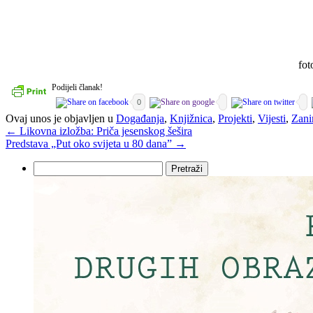
fot
Podijeli članak!
0
Ovaj unos je objavljen u
Događanja
,
Knjižnica
,
Projekti
,
Vijesti
,
Zani
←
Likovna izložba: Priča jesenskog šešira
Predstava „Put oko svijeta u 80 dana”
→
Pretraži: