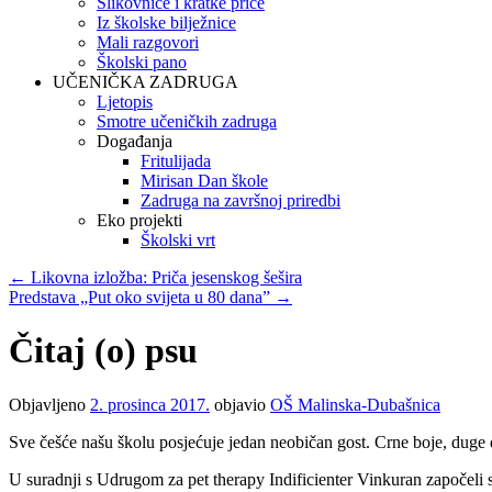
Slikovnice i kratke priče
Iz školske bilježnice
Mali razgovori
Školski pano
UČENIČKA ZADRUGA
Ljetopis
Smotre učeničkih zadruga
Događanja
Fritulijada
Mirisan Dan škole
Zadruga na završnoj priredbi
Eko projekti
Školski vrt
←
Likovna izložba: Priča jesenskog šešira
Predstava „Put oko svijeta u 80 dana”
→
Čitaj (o) psu
Objavljeno
2. prosinca 2017.
objavio
OŠ Malinska-Dubašnica
Sve češće našu školu posjećuje jedan neobičan gost. Crne boje, duge d
U suradnji s Udrugom za pet therapy Indificienter Vinkuran započeli s