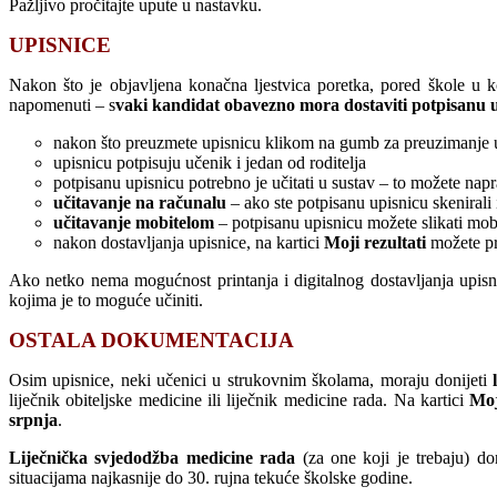
Pažljivo pročitajte upute u nastavku.
UPISNICE
Nakon što je objavljena konačna ljestvica poretka, pored škole u k
napomenuti – s
vaki kandidat obavezno mora dostaviti potpisanu up
nakon što preuzmete upisnicu klikom na gumb za preuzimanje upi
upisnicu potpisuju učenik i jedan od roditelja
potpisanu upisnicu potrebno je učitati u sustav – to možete na
učitavanje na računalu
– ako ste potpisanu upisnicu skenirali 
učitavanje mobitelom
– potpisanu upisnicu možete slikati mobit
nakon dostavljanja upisnice, na kartici
Moji rezultati
možete pr
Ako netko nema mogućnost printanja i digitalnog dostavljanja upisni
kojima je to moguće učiniti.
OSTALA DOKUMENTACIJA
Osim upisnice, neki učenici u strukovnim školama, moraju donijeti
l
liječnik obiteljske medicine ili liječnik medicine rada. Na kartici
Moj
srpnja
.
Liječnička svjedodžba medicine rada
(za one koji je trebaju) do
situacijama najkasnije do 30. rujna tekuće školske godine.