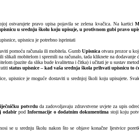
ojoj ostvarujete pravo upisa pojavila se zelena kvačica. Na kartici
M
isnicu u srednju školu koju upisuje, u protivnom gubi pravo upisa.
snice, upisnicu je potrebno isprintati
praviti pomoću računala ili mobitela. Gumb
Upisnica
otvara prozor u ko
ili slikali mobitelom i spremili na računalo, tada kliknete na dodavanje
elom (pazite da slika bude kvalitetna i čitka) i učitati je u sustav meto
atiti
status upisnice – kad vaša srednja škola prihvati upisnicu to ć
ce, upisnice je moguće dostaviti u srednjoj školi koju upisujete. Sva
iječničku potvrdu
da zadovoljavaju zdravstvene uvjete za upis odre
 odabir
pod
Informacije
o dodatnim dokumentima
stoji koju potv
nosi se u srednju školu nakon što se objave konačne ljestvice poret