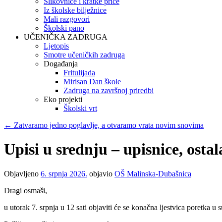
Slikovnice i kratke priče
Iz školske bilježnice
Mali razgovori
Školski pano
UČENIČKA ZADRUGA
Ljetopis
Smotre učeničkih zadruga
Događanja
Fritulijada
Mirisan Dan škole
Zadruga na završnoj priredbi
Eko projekti
Školski vrt
←
Zatvaramo jedno poglavlje, a otvaramo vrata novim snovima
Upisi u srednju – upisnice, ost
Objavljeno
6. srpnja 2026.
objavio
OŠ Malinska-Dubašnica
Dragi osmaši,
u utorak 7. srpnja u 12 sati objaviti će se konačna ljestvica poretka u