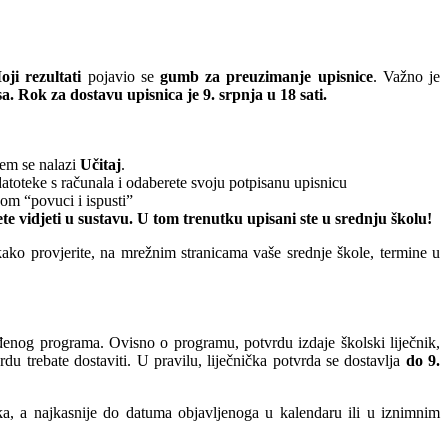
oji rezultati
pojavio se
gumb za preuzimanje upisnice
. Važno je
 Rok za dostavu upisnica je 9. srpnja u 18 sati.
jem se nalazi
Učitaj
.
 datoteke s računala i odaberete svoju potpisanu upisnicu
dom “povuci i ispusti”
ete vidjeti u sustavu. U tom trenutku upisani ste u srednju školu!
kako provjerite, na mrežnim stranicama vaše srednje škole, termine u
đenog programa. Ovisno o programu, potvrdu izdaje školski liječnik,
rdu trebate dostaviti. U pravilu, liječnička potvrda se dostavlja
do 9.
ka, a najkasnije do datuma objavljenoga u kalendaru ili u iznimnim