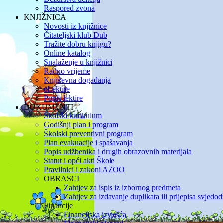
Raspored zvona
KNJIŽNICA
Novosti iz knjižnice
Čitateljski klub Dub
Tražite dobru knjigu?
Online katalog
Snalaženje u knjižnici
Radno vrijeme
Književna događanja
eLektire
Popis lektire
DOKUMENTI
Školski kurikulum
Godišnji plan i program
Školski preventivni program
Plan evakuacije i spašavanja
Popis udžbenika i drugih obrazovnih materijala
Statut i opći akti Škole
Pravilnici i zakoni AZOO
OBRASCI
Zahtjev za ispis iz izbornog predmeta
Zahtjev za izdavanje duplikata ili prijepisa svjedo
Financije
Financijska izvješća