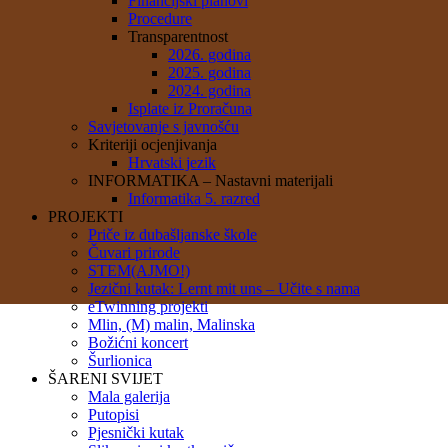
Financijski planovi
Procedure
Transparentnost
2026. godina
2025. godina
2024. godina
Isplate iz Proračuna
Savjetovanje s javnošću
Kriteriji ocjenjivanja
Hrvatski jezik
INFORMATIKA – Nastavni materijali
Informatika 5. razred
PROJEKTI
Priče iz dubašljanske škole
Čuvari prirode
STEM(AJMO!)
Jezični kutak: Lernt mit uns – Učite s nama
eTwinning projekti
Mlin, (M) malin, Malinska
Božićni koncert
Šurlionica
ŠARENI SVIJET
Mala galerija
Putopisi
Pjesnički kutak