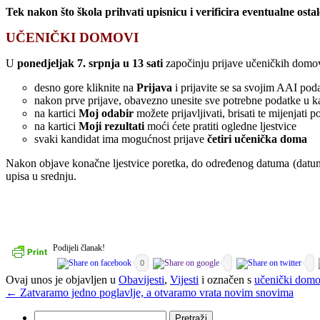
Tek nakon što škola prihvati upisnicu i verificira eventualne ost
UČENIČKI DOMOVI
U
ponedjeljak 7. srpnja u 13 sati
započinju prijave učeničkih domova
desno gore kliknite na
Prijava
i prijavite se sa svojim AAI po
nakon prve prijave, obavezno unesite sve potrebne podatke u ka
na kartici
Moj odabir
možete prijavljivati, brisati te mijenjati
na kartici
Moji rezultati
moći ćete pratiti ogledne ljestvice
svaki kandidat ima mogućnost prijave
četiri učenička doma
Nakon objave konačne ljestvice poretka, do određenog datuma (datum ć
upisa u srednju.
Podijeli članak!
0
Ovaj unos je objavljen u
Obavijesti
,
Vijesti
i označen s
učenički domo
←
Zatvaramo jedno poglavlje, a otvaramo vrata novim snovima
Pretraži: