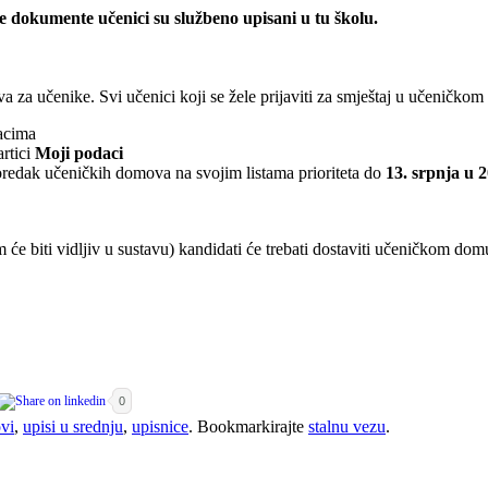
ale dokumente učenici su službeno upisani u tu školu.
 za učenike. Svi učenici koji se žele prijaviti za smještaj u učeničkom
dacima
rtici
Moji podaci
 poredak učeničkih domova na svojim listama prioriteta do
13. srpnja u 2
e biti vidljiv u sustavu) kandidati će trebati dostaviti učeničkom do
0
vi
,
upisi u srednju
,
upisnice
. Bookmarkirajte
stalnu vezu
.