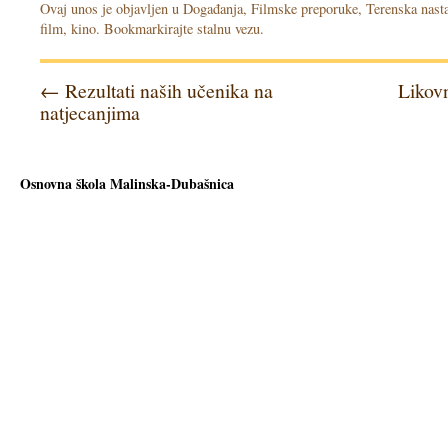
Ovaj unos je objavljen u
Događanja
,
Filmske preporuke
,
Terenska nast
film
,
kino
. Bookmarkirajte
stalnu vezu
.
←
Rezultati naših učenika na
Likovn
natjecanjima
Osnovna škola Malinska-Dubašnica