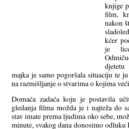
knjige 
film, k
nakon št
sladole
kćer poč
je lic
Odmiču
djetetu
majka je samo pogoršala situaciju te ju 
na razmišljanje o stvarima o kojima veći
Domaća zadaća koju je postavila učit
gledanja filma možda je i najteža do s
stav imate prema ljudima oko sebe, može
minute, svakog dana donosimo odluku 