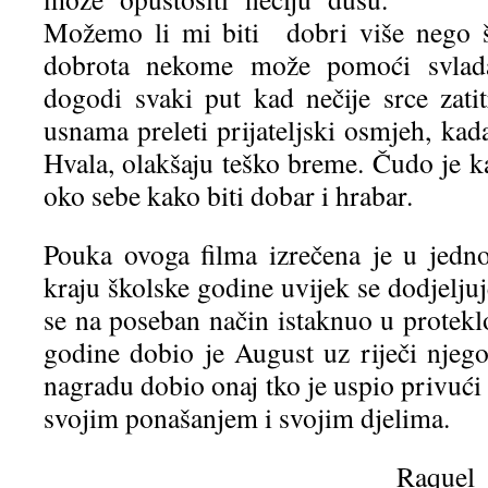
Možemo li mi biti dobri više nego š
dobrota nekome može pomoći svlada
dogodi svaki put kad nečije srce zati
usnama preleti prijateljski osmjeh, kada
Hvala, olakšaju teško breme. Čudo je k
oko sebe kako biti dobar i hrabar.
Pouka ovoga filma izrečena je u jedno
kraju školske godine uvijek se dodjelju
se na poseban način istaknuo u protekl
godine dobio je August uz riječi njego
nagradu dobio onaj tko je uspio privući 
svojim ponašanjem i svojim djelima.
Raquel