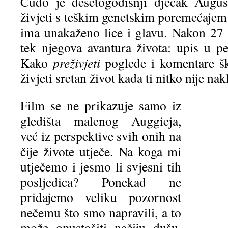
Čudo je desetogodišnji dječak Augus
živjeti s teškim genetskim poremećajem
ima unakaženo lice i glavu. Nakon 27 t
tek njegova avantura života: upis u pe
Kako
preživjeti
poglede i komentare ško
živjeti sretan život kada ti nitko nije na
Film se ne prikazuje samo iz
gledišta malenog Auggieja,
već iz perspektive svih onih na
čije živote utječe. Na koga mi
utječemo i jesmo li svjesni tih
posljedica? Ponekad ne
pridajemo veliku pozornost
nečemu što smo napravili, a to
može opustošiti nečiju dušu.