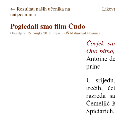
←
Rezultati naših učenika na
Likovn
natjecanjima
Pogledali smo film Čudo
Objavljeno
15. ožujka 2018.
objavio
OŠ Malinska-Dubašnica
Čovjek sa
Ono bitno,
Antoine d
princ
U srijedu
trećih, če
razreda s
Čemelji
Spiciari