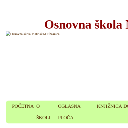
Osnovna škola
POČETNA
O
OGLASNA
KNJIŽNICA
D
ŠKOLI
PLOČA