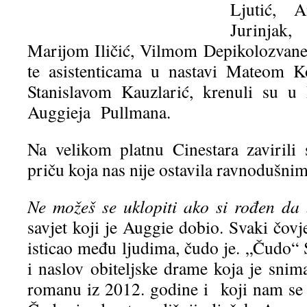
Ljutić, A
Jurinjak
Marijom Iličić, Vilmom Depikolozvane
te asistenticama u nastavi Mateom K
Stanislavom Kauzlarić, krenuli su u 
Auggieja Pullmana.
Na velikom platnu Cinestara zaviril
priču koja nas nije ostavila ravnodušnim
Ne možeš se uklopiti ako si rođen da 
savjet koji je Auggie dobio. Svaki čovje
isticao među ljudima, čudo je. „Čudo
i naslov obiteljske drame koja je sn
romanu iz 2012. godine i koji nam se